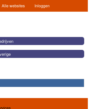
Alle websites
Inloggen
edrijven
verige
ervices