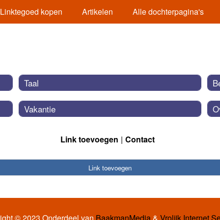
Linktegoed kopen
Artikelen
Alle dochterpagina's
Taal
B
Vakantie
O
Link toevoegen
Contact
Link toevoegen
ight © 2023 Onderdeel van
BaakmanMedia
&
Vrolijk Internet S